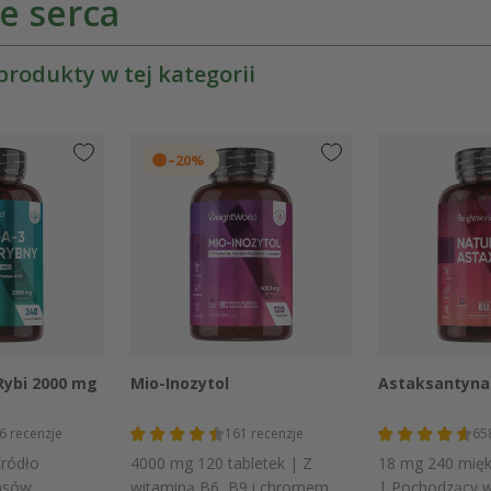
e serca
produkty w tej kategorii
–20%
 podgląd
Szybki podgląd
Szybki
Rybi 2000 mg
Mio-Inozytol
Astaksantyna
6
recenzje
161
recenzje
65
Źródło
4000 mg 120 tabletek | Z
18 mg 240 mięk
asów
witaminą B6, B9 i chromem
| Pochodzący 