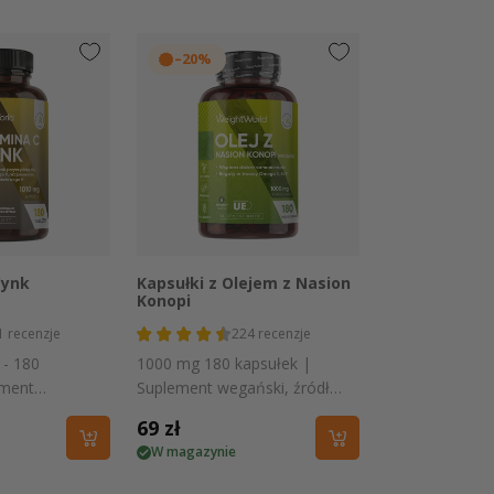
–20%
 podgląd
Szybki podgląd
Cynk
Kapsułki z Olejem z Nasion
Konopi
1
recenzje
224
recenzje
- 180
1000 mg 180 kapsułek |
ement
Suplement wegański, źródło
lutenu i
Omega 3, 6 i 9
Cena
69 zł
W magazynie
regularna