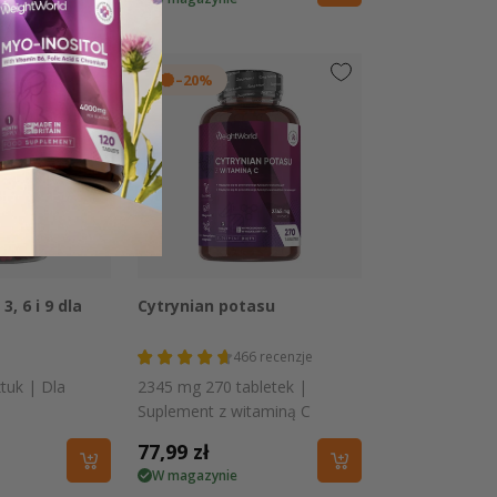
regularna
–20%
 podgląd
Szybki podgląd
, 6 i 9 dla
Cytrynian potasu
466
recenzje
tuk | Dla
2345 mg 270 tabletek |
Suplement z witaminą C
Cena
77,99 zł
W magazynie
regularna