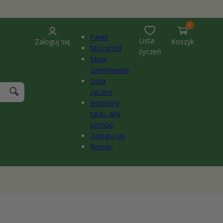
0
pozycje(-
0
i)
Panel
Lista
Zaloguj się
Koszyk
Mój profil
życzeń
Moje
zamówienia
Lista
życzeń
Jesteśmy
tutaj, aby
pomóc!
Zaloguj się
Rejestr