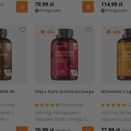
a
Cena
79,99 zł
Cena
114,99 zł
 zł
W magazynie
W magazynie
ularna
regularna
regularna
–20%
–20%
 podgląd
Szybki podgląd
Szybki
KSM 66
Olej z Kryla Antarktycznego
Witamina C L
recenzje
1910
recenzje
12
letek |
1200 mg 180 kapsułek |
1000 mg 180 ka
0% z
Naturalne źródło Omega-3,
odporności, kośc
dła
astaksantyny, fosfolipidów i
Cena
76,99 zł
Cena
Cena
77,89 zł
Ce
99,95 zł
103,9