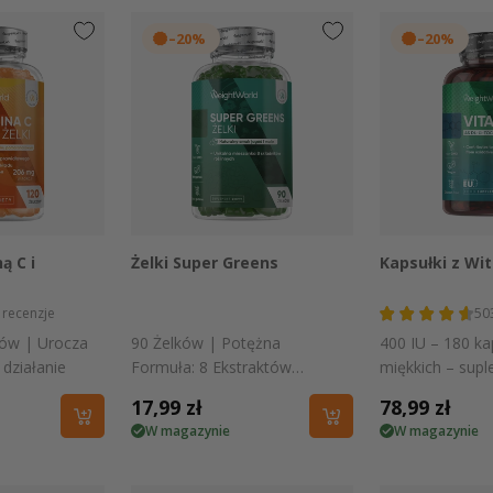
–20%
–20%
 podgląd
Szybki podgląd
Szybki
ą C i
Żelki Super Greens
Kapsułki z Wi
recenzje
50
ków | Urocza
90 Żelków | Potężna
400 IU – 180 ka
działanie
Formuła: 8 Ekstraktów
miękkich – sup
Roślinnych, Witaminy i
wegański, bez 
Cena
17,99 zł
Cena
78,99 zł
Minerały
W magazynie
W magazynie
regularna
regularna