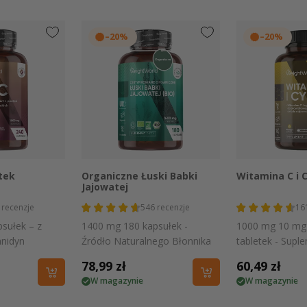
–20%
–20%
 podgląd
Szybki podgląd
Szybki
tek
Organiczne Łuski Babki
Witamina C i 
Jajowatej
recenzje
546
recenzje
16
sułek – z
1400 mg 180 kapsułek -
1000 mg 10 mg 
nidyn
Źródło Naturalnego Błonnika
tabletek - Supl
Wegański, bez G
Cena
78,99 zł
Cena
60,49 zł
GMO
W magazynie
W magazynie
regularna
regularna