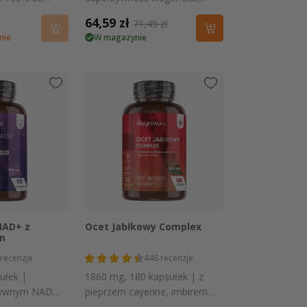
ego
bez stearynianu magnezu
Cena
64,59 zł
Cena
71,49 zł
nie
W magazynie
promocyjna
regularna
 podgląd
Szybki podgląd
NAD+ z
Ocet Jabłkowy Complex
m
recenzje
446
recenzje
ułek |
1860 mg, 180 kapsułek | z
tywnym NAD+
pieprzem cayenne, imbirem i
atrolem 98%
kurkumą