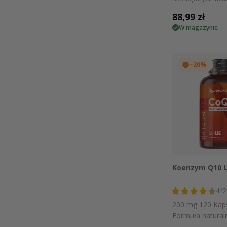
tłuszczowych: 6
Cena
88,99 zł
440 mg DHA
W magazynie
regularna
–20%
Szybki
Koenzym Q10 U
442
200 mg 120 Kap
Formuła natura
pochodzenia