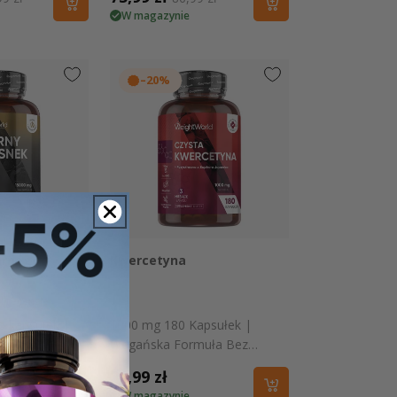
skoncentrowanej formie
W magazynie
a
ularna
promocyjna
regularna
–20%
 podgląd
Szybki podgląd
arnego
Kwercetyna
4
recenzje
0 kapsułek |
1000 mg 180 Kapsułek |
ment jakości
Wegańska Formuła Bez
Stearynianu Magnezu
Cena
21,99 zł
W magazynie