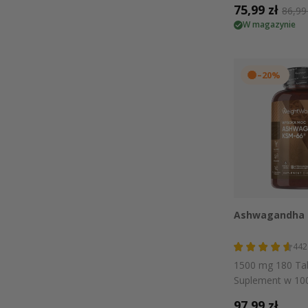
Cena
75,99 zł
Cen
86,99
W magazynie
promocyjna
reg
–20%
Szybki
Ashwagandha 
442
1500 mg 180 Tab
Suplement w 10
Naturalnego Źró
Cena
97,99 zł