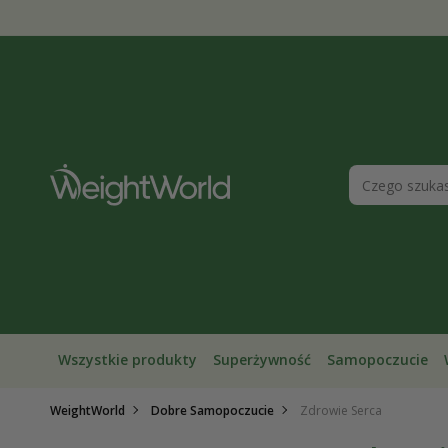
Przejdź
do
treści
Wszystkie produkty
Superżywność
Samopoczucie
WeightWorld
Dobre Samopoczucie
Zdrowie Serca