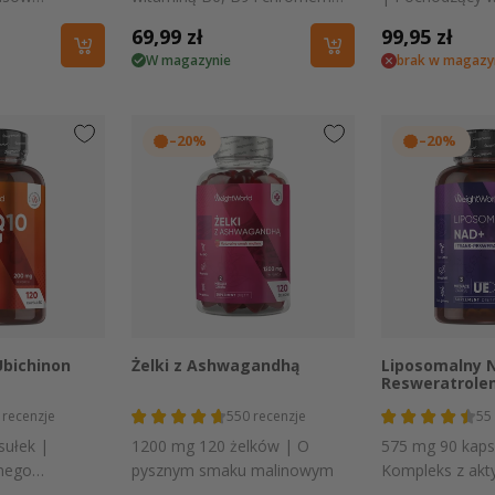
60 mg EPA i
dla wsparcia kobiet
źródła naturaln
Cena
69,99 zł
Cena
99,95 zł
W magazynie
brak w magazy
regularna
regularna
–20%
–20%
 podgląd
Szybki podgląd
Szybki
bichinon
Żelki z Ashwagandhą
Liposomalny 
Resweratrole
recenzje
550
recenzje
55
sułek |
1200 mg 120 żelków | O
575 mg 90 kaps
lnego
pysznym smaku malinowym
Kompleks z ak
i trans-reswer