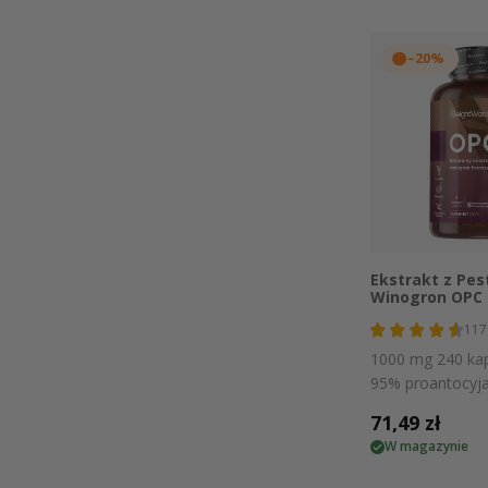
–20%
Szybki
Ekstrakt z Pes
Winogron OPC
117
1000 mg 240 kap
95% proantocyja
Cena
71,49 zł
W magazynie
regularna