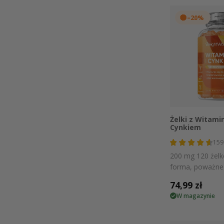
–20%
Szybki
Żelki z Witamin
Cynkiem
159
200 mg 120 żel
forma, poważne 
Cena
74,99 zł
W magazynie
regularna