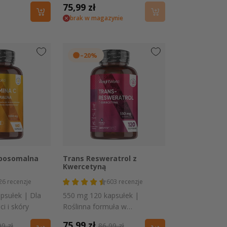
Cena
75,99 zł
brak w magazynie
regularna
–20%
 podgląd
Szybki podgląd
iposomalna
Trans Resweratrol z
Kwercetyną
26
recenzje
603
recenzje
psułek | Dla
550 mg 120 kapsułek |
i i skóry
Roślinna formuła w
praktycznej i
na
Cena
75,99 zł
Cena
9 zł
86,99 zł