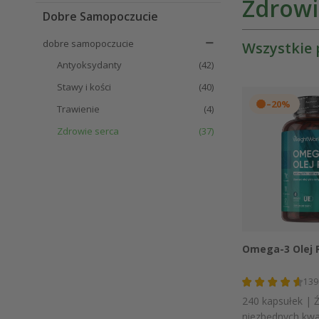
Zdrowi
Dobre Samopoczucie
dobre samopoczucie
Wszystkie 
Antyoksydanty
(42)
Stawy i kości
(40)
–20%
Trawienie
(4)
Zdrowie serca
(37)
Szybki
Omega-3 Olej 
139
240 kapsułek | 
niezbędnych kw