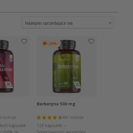
–20%
 podgląd
Szybki podgląd
Berberyna 500 mg
8
recenzje
491
recenzje
kich kapsułek
120 kapsułek –
w 100% ze
Superżywność wegańska,