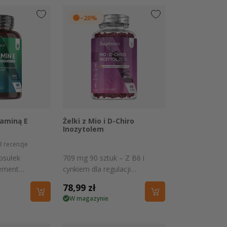
–20%
 podgląd
Szybki podgląd
taminą E
Żelki z Mio i D-Chiro
Inozytolem
3
recenzje
psułek
709 mg 90 sztuk – Z B6 i
lement
cynkiem dla regulacji
glutenu i GMO
hormonalnej i codziennego
Cena
78,99 zł
samopoczucia
W magazynie
regularna