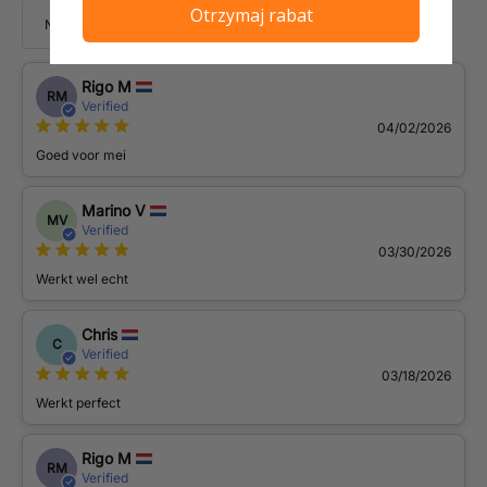
Otrzymaj rabat
Najnowsze
10
Rigo M
RM
Verified
04/02/2026
Goed voor mei
Marino V
MV
Verified
03/30/2026
Werkt wel echt
Chris
C
Verified
03/18/2026
Werkt perfect
Rigo M
RM
Verified