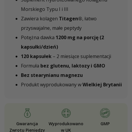
Morskiego Typu I i III
Zawiera kolagen
Titagen®
, łatwo
przyswajalne, małe peptydy
Potężna dawka
1200 mg na porcję (2
kapsułki/dzień)
120 kapsułek
– 2 miesiące suplementacji
Formuła
bez glutenu, laktozy i GMO
Bez stearynianu magnezu
Produkt wyprodukowany w
Wielkiej Brytanii
Gwarancja
Wyprodukowano
GMP
Zwrotu Pieniędzy
w UK