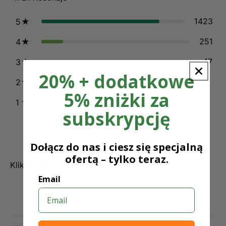
1423
5
251
4
47
3
20% + dodatkowe
0
2
5% zniżki za
0
1
subskrypcję
Star rating
Dołącz do nas i ciesz się specjalną
ofertą – tylko teraz.
Kliknij, aby napisać recenzję
Email