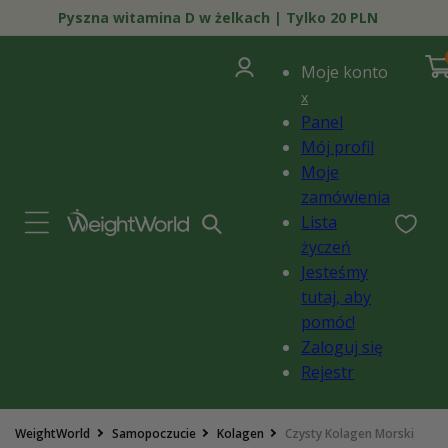
Przejdź
Pyszna witamina D w żelkach | Tylko 20 PLN
do
treści
0
Zaloguj
poz
Kosz
i)
Moje konto
się
x
Panel
Mój profil
Moje
zamówienia
Lista
życzeń
Jesteśmy
tutaj, aby
pomóc!
Zaloguj się
Rejestr
Pomiń,
WeightWorld
Samopoczucie
Kolagen
Czysty Kolagen Morski
aby