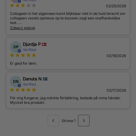
02/25/2026
Collageen in het algemeen komt blijkbaar niet in de huid terecht om
collageen vezels opnieuw op te bouwen zegt een onafhankelijke
test.
Wat wel kan, is spierrepair, hormoonproductie en voeden van de
Zobacz więcej
lever, maar niet om de matrix onder uw huid te versterken.
We worden dus eigenlijk belazerd.
Idem met decollageen crèmes.
Djurdja P
DP
Verified
02/19/2026
Er glad for dem.
Danuta N
DN
Verified
02/17/2026
För mig fungerar, jag märkte förbättring, testade på mina händer.
Mycket bra produkt.
Strona 1