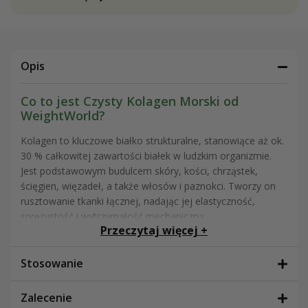
Opis
Co to jest Czysty Kolagen Morski od
WeightWorld?
Kolagen to kluczowe białko strukturalne, stanowiące aż ok.
30 % całkowitej zawartości białek w ludzkim organizmie.
Jest podstawowym budulcem skóry, kości, chrząstek,
ścięgien, więzadeł, a także włosów i paznokci. Tworzy on
rusztowanie tkanki łącznej, nadając jej elastyczność,
sprężystość i wytrzymałość mechaniczną.
Przeczytaj więcej +
W młodym wieku organizm intensywnie syntetyzuje
kolagen – szczególnie do około 25. roku życia jego
Stosowanie
produkcja utrzymuje się na wysokim poziomie. Dzięki temu
skóra jest jędrna i gładka, kości pozostają mocne, a stawy
Zalecenie
elastyczne i odporne na przeciążenia.