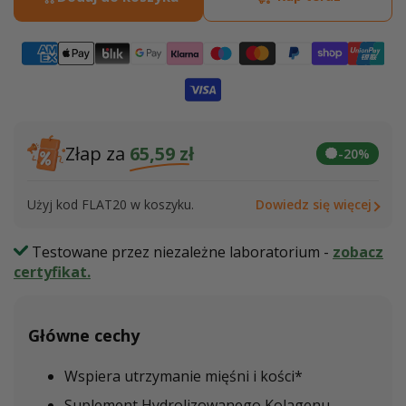
Kolagen
Kola
Morski
Morsk
Złap za
65,59 zł
-20%
Użyj kod FLAT20 w koszyku.
Dowiedz się więcej
Testowane przez niezależne laboratorium -
zobacz
certyfikat.
Główne cechy
Wspiera utrzymanie mięśni i kości*
Suplement Hydrolizowanego Kolagenu