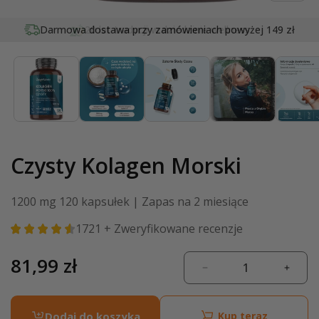
Otwórz
multimedia
Darmowa dostawa przy zamówieniach
20
lat tradycji w dziedzinie wellness
powyżej 149 zł
1
w
oknie
modalnym
Czysty Kolagen Morski
1200 mg 120 kapsułek | Zapas na 2 miesiące
1721
+ Zweryfikowane recenzje
Cena
81,99 zł
Zmniejsz
Zwięk
regularna
ilość
ilość
dla
dla
Dodaj do koszyka
Kup teraz
Czysty
Czyst