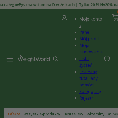
Przejdź
a całego
Pyszna witamina D w żelkach | Tylko 20 PLN
20% na 
do
0
treści
poz
Zaloguj
i)
Kosz
Moje konto
się
x
Panel
Mój profil
Moje
zamówienia
Lista
życzeń
Jesteśmy
tutaj, aby
pomóc!
Zaloguj się
Rejestr
Oferta
wszystkie-produkty
Bestsellery
Witaminy i mine