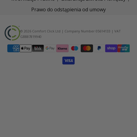
Prawo do odstąpienia od umowy
© 2026 Comfort Click Ltd | Company Number 05614133 | VAT
GB887819940