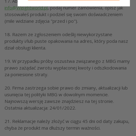
17. Aby rozpocząć proces zwrotu, wyślij e-mail na
info@Weightworld.pl
, podaj numer zamówienia, opisz jak
stosowałeś produkt i podziel się swoim doświadczeniem
(mile widziane zdjęcia "przed i po").
18. Razem ze zgłoszeniem odeślij niewykorzystane
produkty i/lub puste opakowania na adres, który poda nasz
dział obsługi klienta.
19. W przypadku próby oszustwa związanego z MBG mamy
prawo zażądać zwrotu wypłaconej kwoty i odszkodowania
za poniesione straty.
20. Firma zastrzega sobie prawo do zmiany, aktualizacji lub
usunięcia tej polityki MBG w dowolnym momencie.
Najnowszą wersję zawsze znajdziesz na tej stronie.
Ostatnia aktualizacja: 24/01/2022.
21. Reklamacje należy złożyć w ciągu 45 dni od daty zakupu,
chyba że produkt ma dłuższy termin ważności.