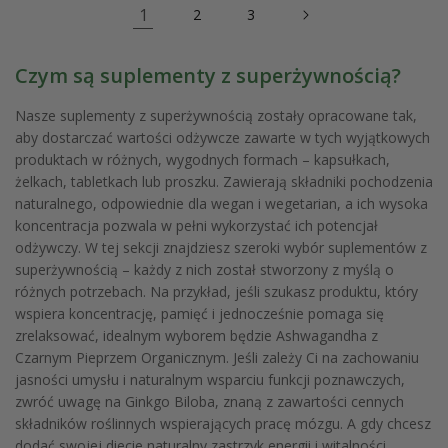
1
2
3
Czym są suplementy z superżywnością?
Nasze suplementy z superżywnością zostały opracowane tak,
aby dostarczać wartości odżywcze zawarte w tych wyjątkowych
produktach w różnych, wygodnych formach – kapsułkach,
żelkach, tabletkach lub proszku. Zawierają składniki pochodzenia
naturalnego, odpowiednie dla wegan i wegetarian, a ich wysoka
koncentracja pozwala w pełni wykorzystać ich potencjał
odżywczy. W tej sekcji znajdziesz szeroki wybór suplementów z
superżywnością – każdy z nich został stworzony z myślą o
różnych potrzebach. Na przykład, jeśli szukasz produktu, który
wspiera koncentrację, pamięć i jednocześnie pomaga się
zrelaksować, idealnym wyborem będzie Ashwagandha z
Czarnym Pieprzem Organicznym. Jeśli zależy Ci na zachowaniu
jasności umysłu i naturalnym wsparciu funkcji poznawczych,
zwróć uwagę na Ginkgo Biloba, znaną z zawartości cennych
składników roślinnych wspierających pracę mózgu. A gdy chcesz
dodać swojej diecie naturalny zastrzyk energii i witalności,