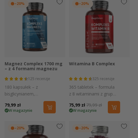
–20%
–20%
Magnez Complex 1700 mg
Witamina B Complex
– z 4 formami magnezu
125
recenzje
325
recenzje
180 kapsułek – z
365 tabletek – formuła
bisglicynianem,
z 8 witaminami z grupy
cytrynianem,
B i witaminą C
Cena
79,99 zł
Cena
75,99 zł
Cena
79,99 zł
jabłczanem i
W magazynie
W magazynie
regularna
promocyjna
regularna
taurynianem magnezu
–20%
–20%