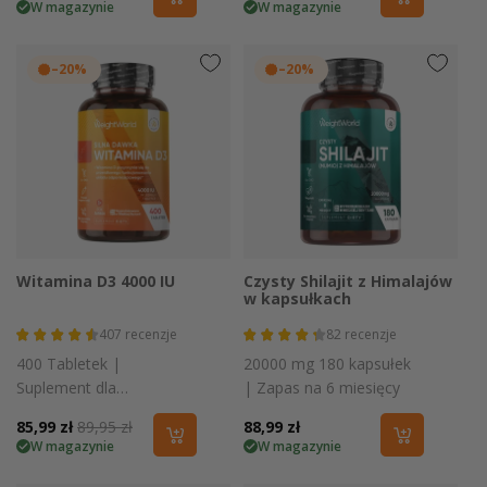
W magazynie
W magazynie
regularna
regularna
–20%
–20%
Witamina D3 4000 IU
Czysty Shilajit z Himalajów
w kapsułkach
407
recenzje
82
recenzje
400 Tabletek |
20000 mg 180 kapsułek
Suplement dla
| Zapas na 6 miesięcy
Odporności, Kości i
Cena
85,99 zł
Cena
89,95 zł
Cena
88,99 zł
Mięśni
W magazynie
W magazynie
promocyjna
regularna
regularna