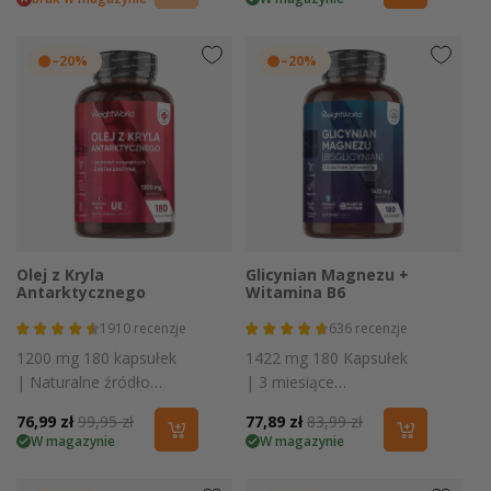
regularna
regularna
–20%
–20%
Olej z Kryla
Glicynian Magnezu +
Antarktycznego
Witamina B6
1910
recenzje
636
recenzje
1200 mg 180 kapsułek
1422 mg 180 Kapsułek
| Naturalne źródło
| 3 miesiące
Omega-3,
suplementacji
Cena
76,99 zł
Cena
99,95 zł
Cena
77,89 zł
Cena
83,99 zł
astaksantyny,
W magazynie
W magazynie
promocyjna
regularna
promocyjna
regularna
fosfolipidów i choliny