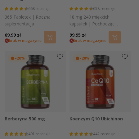
668
recenzje
658
recenzje
365 Tabletek | Roczna
18 mg 240 miękkich
suplementacja
kapsułek | Pochodzący
w 100% ze źródła
Cena
69,99 zł
Cena
99,95 zł
naturalnego
brak w magazynie
brak w magazynie
regularna
regularna
–20%
–20%
Berberyna 500 mg
Koenzym Q10 Ubichinon
491
recenzje
442
recenzje