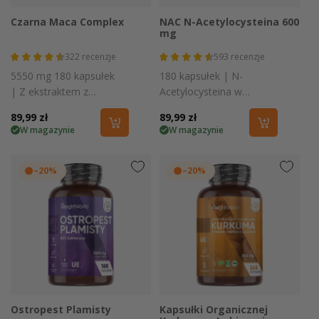
Czarna Maca Complex
NAC N-Acetylocysteina 600
mg
322
recenzje
593
recenzje
5550 mg 180 kapsułek
180 kapsułek | N-
| Z ekstraktem z
Acetylocysteina w
korzenia czarnej i żółtej
praktycznej formie
Cena
89,99 zł
Cena
89,99 zł
macy, cynkiem, L-
W magazynie
W magazynie
regularna
regularna
argininą i żeń-szen
–20%
–20%
Ostropest Plamisty
Kapsułki Organicznej