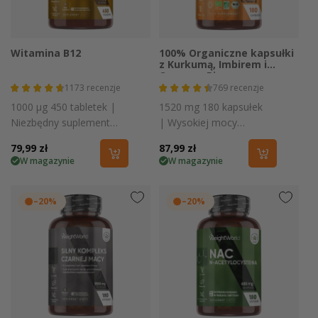
Witamina B12
100% Organiczne kapsułki
z Kurkumą, Imbirem i
Czarnym Pieprzem
1173
recenzje
769
recenzje
1000 µg 450 tabletek |
1520 mg 180 kapsułek
Niezbędny suplement
| Wysokiej mocy
dla wegan
suplement organiczny
Cena
79,99 zł
Cena
87,99 zł
W magazynie
W magazynie
regularna
regularna
–20%
–20%