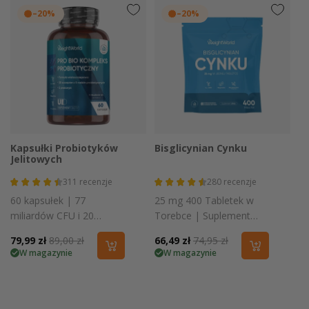
–20%
–20%
Kapsułki Probiotyków
Bisglicynian Cynku
Jelitowych
311
recenzje
280
recenzje
60 kapsułek | 77
25 mg 400 Tabletek w
miliardów CFU i 20
Torebce | Suplement
szczepów bakterii
wegański, bez glutenu i
Cena
79,99 zł
Cena
89,00 zł
Cena
66,49 zł
Cena
74,95 zł
GMO
W magazynie
W magazynie
promocyjna
regularna
promocyjna
regularna