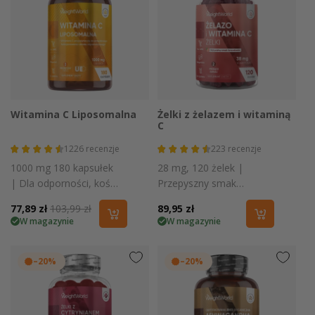
Witamina C Liposomalna
Żelki z żelazem i witaminą
C
1226
recenzje
223
recenzje
1000 mg 180 kapsułek
28 mg, 120 żelek |
| Dla odporności, kości
Przepyszny smak
i skóry
brzoskwiniowy
Cena
77,89 zł
Cena
103,99 zł
Cena
89,95 zł
W magazynie
W magazynie
promocyjna
regularna
regularna
–20%
–20%