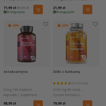
1 z soplówką jeżowatą,
Bez Stearynianu
Cena
71,99 zł
Cena
89,99 zł
Cena
21,99 zł
kurkumą organiczną i
Magnezu
W magazynie
W magazynie
promocyjna
regularna
regularna
czarnym piep
–20%
–20%
Astaksantyna
Żelki z Kurkumą
223
recenzje
8 mg 240 miękkich
2100 mg 90 sztuk –
kapsułek | Suplement z
Pyszna formuła z
alg Haematococcus
imbirem i czarnym
Cena
98,99 zł
Cena
79,99 zł
pluvialis
pieprzem