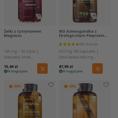
Żelki z Cytrynianem
BIO Ashwagandha z
Magnezu
Ekologicznym Pieprzem
Czarnym
985
recenzje
160 mg – 90 sztuk |
605 mg 180 kapsułek |
Naturalny smak
Silna dawka 600 mg
winogron
organicznego proszku
Cena
15,49 zł
Cena
87,99 zł
W magazynie
W magazynie
regularna
regularna
–20%
–20%