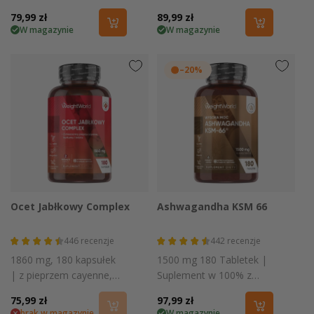
malinowym
wytrzymałości
Cena
79,99 zł
Cena
89,99 zł
W magazynie
W magazynie
regularna
regularna
–20%
Ocet Jabłkowy Complex
Ashwagandha KSM 66
446
recenzje
442
recenzje
1860 mg, 180 kapsułek
1500 mg 180 Tabletek |
| z pieprzem cayenne,
Suplement w 100% z
imbirem i kurkumą
Naturalnego Źródła
Cena
75,99 zł
Cena
97,99 zł
brak w magazynie
W magazynie