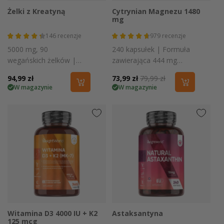
Żelki z Kreatyną
Cytrynian Magnezu 1480
mg
146
recenzje
979
recenzje
5000 mg, 90
240 kapsułek | Formuła
wegańskich żelków |
zawierająca 444 mg
Suplement sportowy
czystego magnezu na
Cena
94,99 zł
Cena
73,99 zł
Cena
79,99 zł
wspierający wydolność
porcję
W magazynie
W magazynie
regularna
promocyjna
regularna
Witamina D3 4000 IU + K2
Astaksantyna
125 mcg