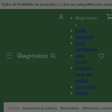
Przejdź
ko 20 PLN
20% na wszystko | Lato na całego
Pyszna witamina
do
0
treści
poz
Zaloguj
i)
Kosz
Moje konto
się
x
Panel
Mój profil
Moje
zamówienia
Lista
życzeń
Jesteśmy
tutaj, aby
pomóc!
Zaloguj się
Rejestr
Oferta
wszystkie-produkty
Bestsellery
Witaminy i mine