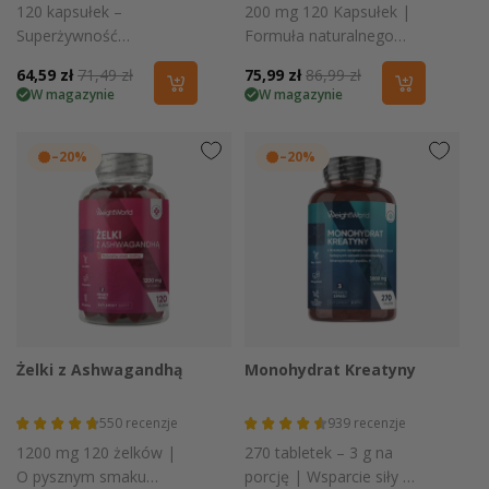
120 kapsułek –
200 mg 120 Kapsułek |
Superżywność
Formuła naturalnego
wegańska, bez
pochodzenia
Cena
64,59 zł
Cena
71,49 zł
Cena
75,99 zł
Cena
86,99 zł
stearynianu magnezu
W magazynie
W magazynie
promocyjna
regularna
promocyjna
regularna
–20%
–20%
Żelki z Ashwagandhą
Monohydrat Kreatyny
550
recenzje
939
recenzje
1200 mg 120 żelków |
270 tabletek – 3 g na
O pysznym smaku
porcję | Wsparcie siły i