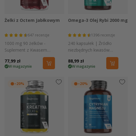
Żelki z Octem Jabłkowym
Omega-3 Olej Rybi 2000 mg
647
recenzje
1396
recenzje
1000 mg 90 żelków -
240 kapsułek | Źródło
Suplement z Kwasem
niezbędnych kwasów
Octowym, Burakiem,
tłuszczowych: 660 mg
Cena
77,99 zł
Cena
88,99 zł
Witaminą C, B6 i B9
EPA i 440 mg DHA
W magazynie
W magazynie
regularna
regularna
–20%
–20%