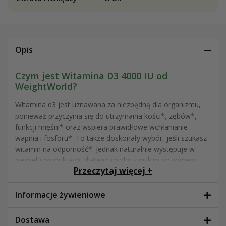
Opis
Czym jest Witamina D3 4000 IU od
WeightWorld?
Witamina d3 jest uznawana za niezbędną dla organizmu,
ponieważ przyczynia się do utrzymania kości*, zębów*,
funkcji mięśni* oraz wspiera prawidłowe wchłanianie
wapnia i fosforu*. To także doskonały wybór, jeśli szukasz
witamin na odporność*. Jednak naturalnie występuje w
niewielu produktach, dlatego osoby z niskim poziomem
Przeczytaj więcej +
witaminy D, szczególnie zimą, mogą potrzebować
dodatkowego wsparcia.
Informacje żywieniowe
Witamina D3, znana również jako cholekalcyferol, to ta
sama forma wit. d3, którą organizm syntetyzuje pod
Dostawa
wpływem słońca. W okresach o mniejszej ekspozycji zaleca