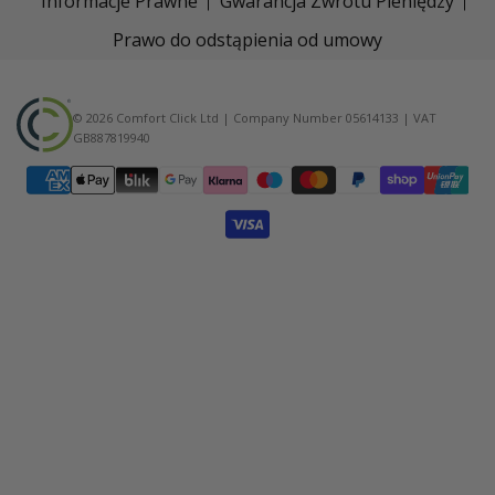
Informacje Prawne
Gwarancja Zwrotu Pieniędzy
Prawo do odstąpienia od umowy
© 2026 Comfort Click Ltd | Company Number 05614133 | VAT
GB887819940