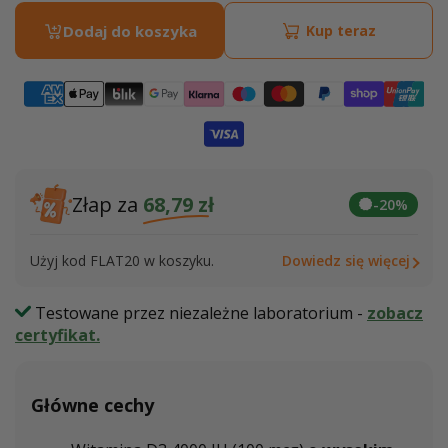
dla
dla
Dodaj do koszyka
Kup teraz
Witamina
Witam
D3
D3
4000
4000
IU
IU
Złap za
68,79 zł
-20%
Użyj kod FLAT20 w koszyku.
Dowiedz się więcej
Testowane przez niezależne laboratorium -
zobacz
certyfikat.
Główne cechy