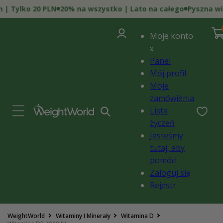
Przejdź
 Tylko 20 PLN
20% na wszystko | Lato na całego
Pyszna wita
do
treści
0
Zaloguj
poz
Kosz
i)
Moje konto
się
x
Panel
Mój profil
Moje
zamówienia
Lista
życzeń
Jesteśmy
tutaj, aby
pomóc!
Zaloguj się
Rejestr
Pomiń,
WeightWorld
Witaminy I Minerały
Witamina D