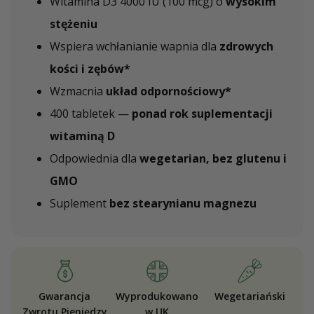
Witamina D3 4000 IU (100 mcg) o
wysokim
stężeniu
Wspiera wchłanianie wapnia dla
zdrowych
kości i zębów*
Wzmacnia
układ odpornościowy*
400 tabletek —
ponad rok suplementacji
witaminą D
Odpowiednia dla
wegetarian, bez glutenu i
GMO
Suplement
bez stearynianu magnezu
Gwarancja
Wyprodukowano
Wegetariański
Zwrotu Pieniędzy
w UK