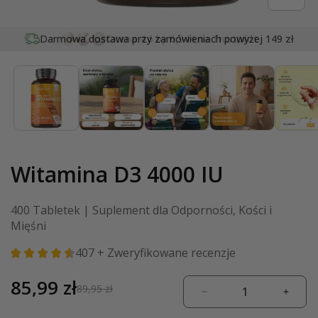
Otwórz
multimedia
Darmowa dostawa przy zamówieniach
powyżej 149 zł
1
w
oknie
modalnym
Witamina D3 4000 IU
400 Tabletek | Suplement dla Odporności, Kości i
Mięśni
407
+ Zweryfikowane recenzje
Cena
85,99 zł
Cena
89,95 zł
Zmniejsz
Zwięk
promocyjna
regularna
ilość
ilość