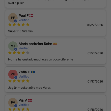
svälja piller
Stosowanie
Poul F
Przyjmować jedną tabletkę dziennie, najlepiej z posiłkiem
PF
Verified
lub zgodnie z zaleceniami lekarza.
01/27/2026
Składniki
Super D3 Vitamin
Witamina D3 (cholekalcyferol) (źródło: lanolina), substancje
María andreina Rahn
wypełniające: fosforan dwuwapniowy i celuloza
MA
Verified
mikrokrystaliczna, substancje przeciwzbrylające: sole
01/21/2026
magnezowe kwasów tłuszczowych (E 470b) i dwutlenek
No me ha gustado mucho,es un poco diferente
krzemu.
Zofia H
ZH
Verified
01/17/2026
Jag är mycket nöjd med Varor.
Pia V
PV
Verified
01/16/2026