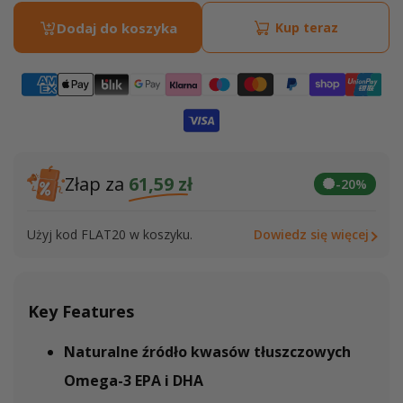
dla
dla
Dodaj do koszyka
Kup teraz
Olej
Olej
z
z
Kryla
Kryla
Antarktycznego
Antar
Złap za
61,59 zł
-20%
Użyj kod FLAT20 w koszyku.
Dowiedz się więcej
Key Features
Naturalne źródło kwasów tłuszczowych
Omega-3 EPA i DHA