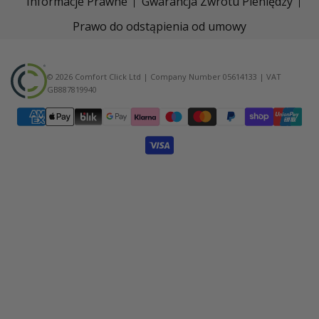
Informacje Prawne
Gwarancja Zwrotu Pieniędzy
Prawo do odstąpienia od umowy
© 2026 Comfort Click Ltd | Company Number 05614133 | VAT
GB887819940