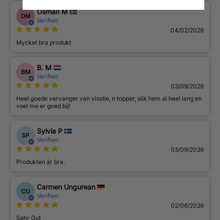
Osman M
OM
Verified
04/02/2026
Mycket bra produkt
B. M
BM
Verified
03/09/2026
Heel goede vervanger van visolie, n topper, slik hem al heel lang en
voel me er goed bij!
Sylvia P
SP
Verified
03/09/2026
Produkten är bra.
Carmen Ungurean
CU
Verified
02/06/2026
Sehr Gut