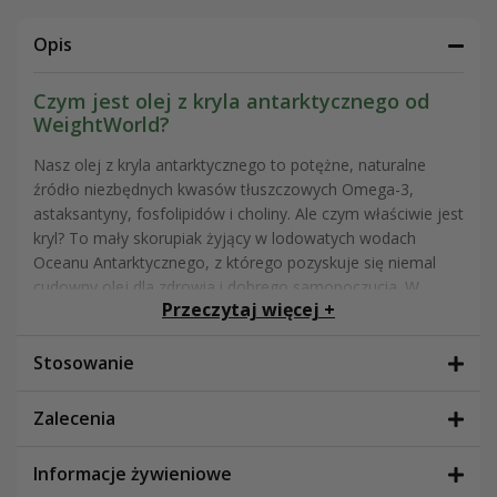
Opis
Czym jest olej z kryla antarktycznego od
WeightWorld?
Nasz olej z kryla antarktycznego to potężne, naturalne
źródło niezbędnych kwasów tłuszczowych Omega-3,
astaksantyny, fosfolipidów i choliny. Ale czym właściwie jest
kryl? To mały skorupiak żyjący w lodowatych wodach
Oceanu Antarktycznego, z którego pozyskuje się niemal
cudowny olej dla zdrowia i dobrego samopoczucia. W
Przeczytaj więcej +
przeciwieństwie do konwencjonalnych olejów rybnych, olej
z kryla antarktycznego jest uważany za najczystsze źródło
Omega-3, ponieważ pozyskuje się go w sposób
Stosowanie
zrównoważony z najczystszego oceanu na Ziemi.
Zalecenia
Te kapsułki z olejem z kryla z Omega-3 są bogate w kwasy
tłuszczowe EPA i DHA, które mają liczne korzyści dla
Informacje żywieniowe
zdrowia oczu i serca. Zarówno EPA, jak i DHA przyczyniają