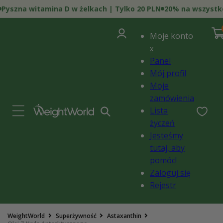
Przejdź
szna witamina D w żelkach | Tylko 20 PLN
20% na wszystko |
do
treści
0
Zaloguj
poz
Kosz
i)
Moje konto
się
x
Panel
Mój profil
Moje
zamówienia
Lista
życzeń
Jesteśmy
tutaj, aby
pomóc!
Zaloguj się
Rejestr
Pomiń,
WeightWorld
Superżywność
Astaxanthin