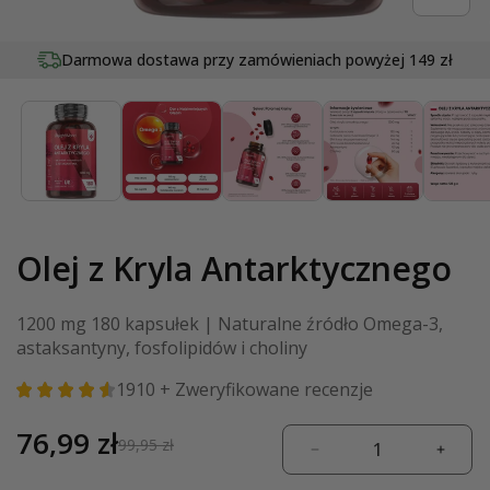
Otwórz
multimedia
Darmowa dostawa przy zamówieniach
20
lat tradycji w dziedzinie wellness
powyżej 149 zł
1
w
oknie
modalnym
Olej z Kryla Antarktycznego
1200 mg 180 kapsułek | Naturalne źródło Omega-3,
astaksantyny, fosfolipidów i choliny
1910
+ Zweryfikowane recenzje
Cena
76,99 zł
Cena
99,95 zł
Zmniejsz
Zwięk
promocyjna
regularna
ilość
ilość