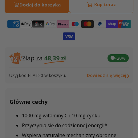
Dodaj do koszyka
Kup teraz
Witamina
Witam
C
C
i
i
Cynk
Cynk
Złap za
48,39 zł
-20%
Użyj kod FLAT20 w koszyku.
Dowiedz się więcej
Główne cechy
1000 mg witaminy C i 10 mg cynku
Przyczynia się do codziennej energii*
Wspiera naturalne mechanizmy obronne