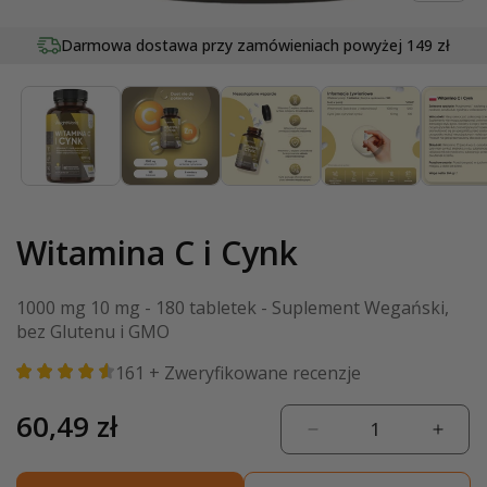
Otwórz
multimedia
Darmowa dostawa przy zamówieniach
20
lat tradycji w dziedzinie wellness
powyżej 149 zł
1
w
oknie
modalnym
Witamina C i Cynk
1000 mg 10 mg - 180 tabletek - Suplement Wegański,
bez Glutenu i GMO
161
+ Zweryfikowane recenzje
Cena
60,49 zł
Zmniejsz
Zwięk
regularna
ilość
ilość
dla
dla