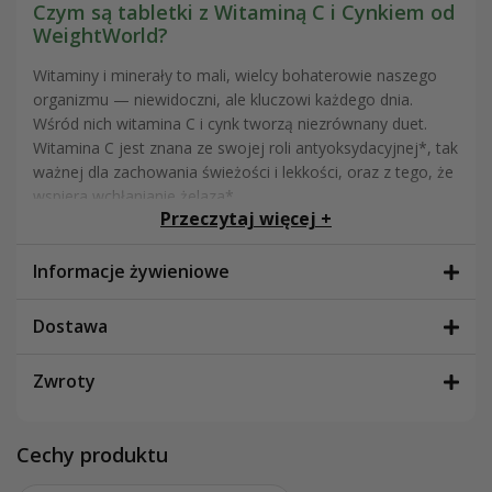
Czym są tabletki z Witaminą C i Cynkiem od
WeightWorld?
Witaminy i minerały to mali, wielcy bohaterowie naszego
organizmu — niewidoczni, ale kluczowi każdego dnia.
Wśród nich witamina C i cynk tworzą niezrównany duet.
Witamina C jest znana ze swojej roli antyoksydacyjnej*, tak
ważnej dla zachowania świeżości i lekkości, oraz z tego, że
wspiera wchłanianie żelaza*.
Przeczytaj więcej +
W WeightWorld połączyliśmy 1000 mg witaminy C i 10 mg
cynku w jednej, łatwej do połknięcia tabletce — w 100%
Informacje żywieniowe
wegańskiej, bez glutenu i bez GMO. Dzięki 180 tabletkom w
opakowaniu otrzymujesz 6 miesięcy suplementacji oraz
Dostawa
spokój, że dbasz o swoje samopoczucie w sposób prosty i
regularny.
Zwroty
Ten suplement cynku i witaminy C został wyprodukowany
w Wielkiej Brytanii zgodnie z wysokimi standardami jakości.
To najbardziej praktyczny sposób, aby codziennie
Cechy produktu
dostarczyć organizmowi dwa składniki, które najlepiej