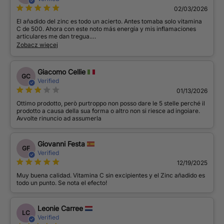
mogą zastępować zrównoważonej diety i zdrowego stylu
02/03/2026
życia. Kobiety w ciąży, karmiące piersią, osoby przyjmujące
El añadido del zinc es todo un acierto. Antes tomaba solo vitamina
leki lub pozostające pod opieką lekarza powinny
C de 500. Ahora con este noto más energía y mis inflamaciones
articulares me dan tregua.
skonsultować się ze specjalistą przed zastosowaniem. W
Ya he repetido varias veces.
Zobacz więcej
przypadku reakcji niepożądanych należy przerwać
zażywanie. Produkt nie jest przeznaczony dla osób poniżej
18. roku życia.
Giacomo Cellie
GC
Verified
01/13/2026
Ottimo prodotto, però purtroppo non posso dare le 5 stelle perché il
prodotto a causa della sua forma o altro non si riesce ad ingoiare.
Avvolte rinuncio ad assumerla
Giovanni Festa
GF
Verified
12/19/2025
Muy buena calidad. Vitamina C sin excipientes y el Zinc añadido es
todo un punto. Se nota el efecto!
Leonie Carree
LC
Verified