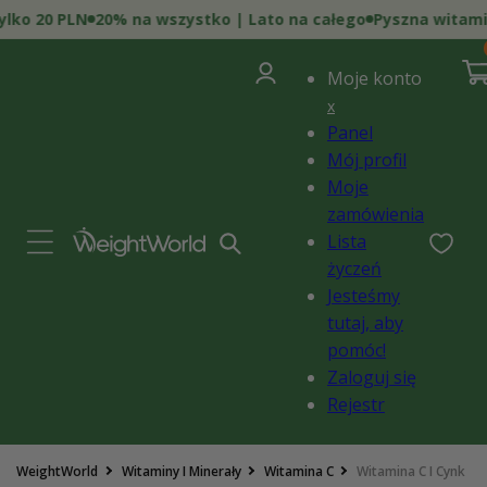
Przejdź
o 20 PLN
20% na wszystko | Lato na całego
Pyszna witamina D
do
0
treści
poz
Zaloguj
i)
Kosz
Moje konto
się
x
Panel
Mój profil
Moje
zamówienia
Lista
życzeń
Jesteśmy
tutaj, aby
pomóc!
Zaloguj się
Rejestr
Pomiń,
WeightWorld
Witaminy I Minerały
Witamina C
Witamina C I Cynk
aby