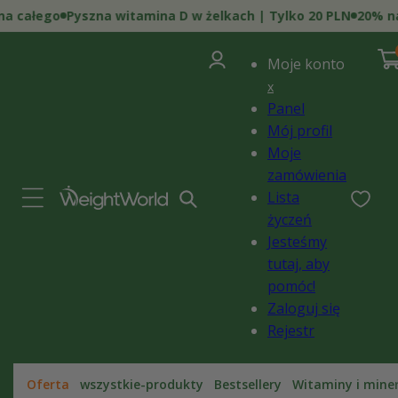
Przejdź
a całego
Pyszna witamina D w żelkach | Tylko 20 PLN
20% na
do
treści
0
Zaloguj
poz
Kosz
i)
Moje konto
się
x
Panel
Mój profil
Moje
zamówienia
Lista
życzeń
Jesteśmy
tutaj, aby
pomóc!
Zaloguj się
Rejestr
Oferta
wszystkie-produkty
Bestsellery
Witaminy i mine