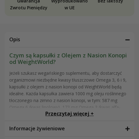
Gwarancja
Wyprodukowano
Bez laktozy
Zwrotu Pieniędzy
w UE
Opis
Czym są kapsułki z Olejem z Nasion Konopi
od WeightWorld?
Jeżeli szukasz wegańskiego suplementu, aby dostarczyć
organizmowi niezbędne kwasy tłuszczowe Omega 3, 6 i 9,
kapsułki z olejem z nasion konopi od WeightWorld będą
idealne. Każda kapsułka zawiera 1000 mg oleju roślinnego
tłoczonego na zimno z nasion konopi, w tym: 587 mg
Omega 6 (kwas linolowy), 173 mg Omega 3 (kwas alfa-
Przeczytaj więcej +
linolenowy – ALA) i 114 mg Omega 9 (kwas oleinowy).
Ten suplement pochodzenia naturalnego, dzięki zawartości
Informacje żywieniowe
kwasów tłuszczowych, wspiera Twoje zdrowie i
samopoczucie. Zgodnie z Europejskim Urzędem ds.