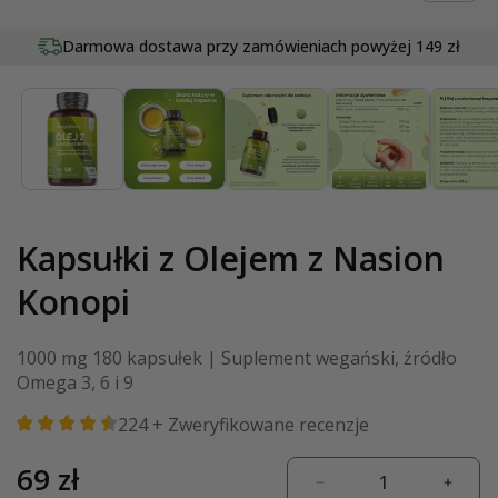
Otwórz
multimedia
Darmowa dostawa przy zamówieniach
20
lat tradycji w dziedzinie wellness
powyżej 149 zł
1
w
oknie
modalnym
Kapsułki z Olejem z Nasion
Konopi
1000 mg 180 kapsułek | Suplement wegański, źródło
Omega 3, 6 i 9
224
+ Zweryfikowane recenzje
Cena
69 zł
Zmniejsz
Zwięk