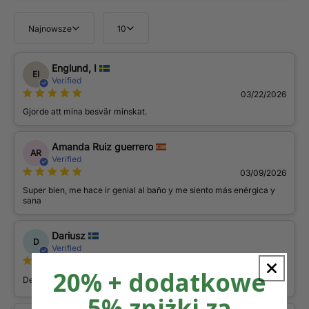
Najnowsze
10
Englund, I
EI
Verified
03/22/2026
Gjorde att mina besvär minskat.
Amanda Ruiz guerrero
AR
Verified
03/09/2026
Super bien, me hace ir genial al baño y me siento más enérgica y
sana
Dariusz
D
Verified
01/26/2026
20% + dodatkowe
Det funkar bra på mig 👍
5% zniżki za