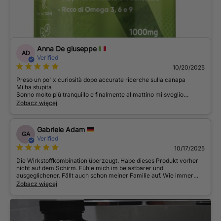
Anna De giuseppe
AD
Verified
10/20/2025
Preso un po' x curiosità dopo accurate ricerche sulla canapa
Mi ha stupita
Sonno molto più tranquillo e finalmente al mattino mi sveglio
riposata
Zobacz więcej
Molto valido
Gabriele Adam
GA
Verified
10/17/2025
Die Wirkstoffkombination überzeugt. Habe dieses Produkt vorher
nicht auf dem Schirm. Fühle mich im belastbarer und
ausgeglichener. Fällt auch schon meiner Familie auf. Wie immer
schnelle und pünktliche Lieferung. Werde dieses Produkt bestimmt
Zobacz więcej
wieder bestellen. Danke