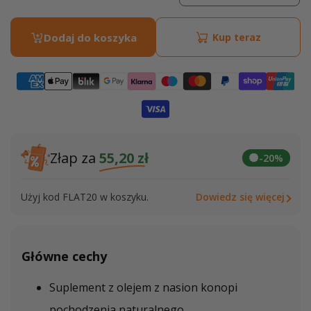
regularna
ilość
ilość
dla
dla
Dodaj do koszyka
Kup teraz
Kapsułki
Kapsu
z
z
Olejem
Olej
z
z
Nasion
Nasio
Konopi
Konop
Złap za
55,20 zł
-20%
Użyj kod FLAT20 w koszyku.
Dowiedz się więcej
Główne cechy
Suplement z olejem z nasion konopi
pochodzenia naturalnego