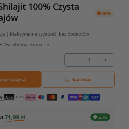
Shilajit 100% Czysta
–20%
ajów
cję | Maksymalna czystość, bez dodatków
+ Zweryfikowane recenzje
Zmniejsz
Zwiększ
a
ilość
ilość
dla
dla
j do koszyka
Kup teraz
Żywica
Żywica
Shilajit
Shilajit
100%
100%
Czysta
Czysta
z
z
Himalajów
Himalajó
za
71,99 zł
-20%