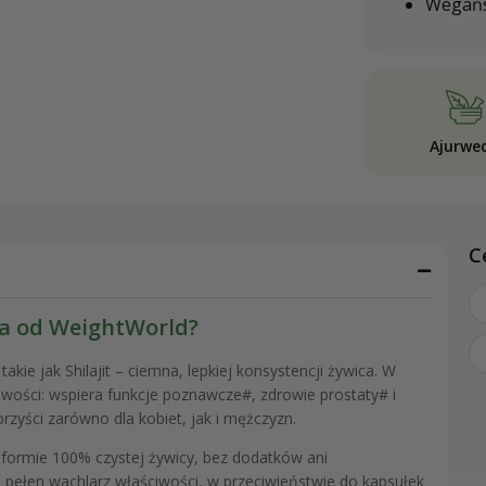
Wegańs
Ajurwe
C
ra od WeightWorld?
akie jak Shilajit – ciemna, lepkiej konsystencji żywica. W
aściwości: wspiera funkcje poznawcze#, zdrowie prostaty# i
yści zarówno dla kobiet, jak i mężczyzn.
formie 100% czystej żywicy, bez dodatków ani
ełen wachlarz właściwości, w przeciwieństwie do kapsułek