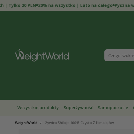
Przejdź
Tylko 20 PLN
20% na wszystko | Lato na całego
Pyszna witam
do
treści
Wszystkie produkty
Superżywność
Samopoczucie
Pomiń,
WeightWorld
Żywica Shilajit 100% Czysta Z Himalajów
aby
przejść