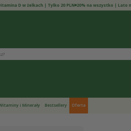
ina D w żelkach | Tylko 20 PLN
20% na wszystko | Lato na ca
Witaminy i Minerały
Bestsellery
Oferta