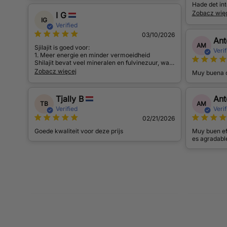
Hade det inte
skaffa glasö
Zobacz wię
I G
IG
Verified
03/10/2026
Ant
AM
Sjilajit is goed voor:
Verif
1. Meer energie en minder vermoeidheid
Shilajit bevat veel mineralen en fulvinezuur, wat
kan helpen bij de energieproductie in cellen.
Zobacz więcej
Muy buena c
2. Ondersteuning van het immuunsysteem
Door de antioxidanten kan het helpen het
Tjally B
Ant
lichaam te beschermen tegen vrije radicalen.
TB
AM
Verified
Verif
3. Concentratie en geheugen
02/21/2026
Sommige studies suggereren dat het de
hersenfunctie en mentale scherpte kan
Goede kwaliteit voor deze prijs
Muy buen efe
ondersteunen.
es agradabl
4. Hormoonbalans (vooral bij mannen)
Het kan mogelijk het testosterongehalte iets
verhogen.
5. Ontstekingsremmend effect
Het wordt soms gebruikt bij gewrichtsklachten