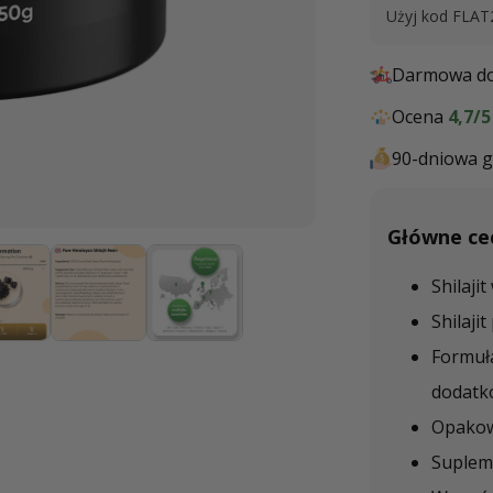
Użyj kod FLAT
Darmowa do
Ocena
4,7/5
90-dniowa g
Główne ce
Otwórz
multimedia
2
Shilaji
w
oknie
modalnym
Shilaj
Formuła
dodatk
Opakowa
Suplem