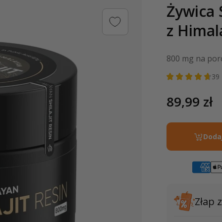
Żywica 
z Himal
800 mg na por
39
Cena
89,99 zł
regularn
Doda
Złap 