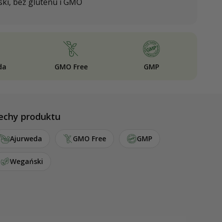
ki, bez glutenu i GMO
da
GMO Free
GMP
echy produktu
Ajurweda
GMO Free
GMP
Wegański