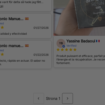
 varit för detta så hade jag fått
gon. Evigt tacksam.
cej
onio Manuel Martínez Martínez
ied
01/27/2026
alidad y efectividad
Yassine Badaoui
YB
onio manuel Martínez martínez
Verified
ied
01/22/2026
Produit puissant et efficace, parfait 
l’énergie et la récupération. Je re
cto, rápido en actuar. El sabor no
fortement.
e.
Strona 1