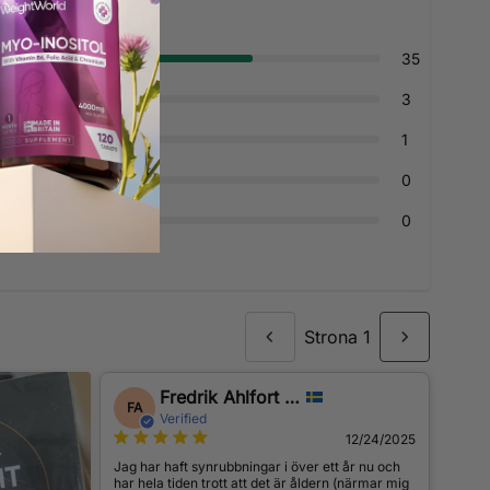
35
3
1
0
0
Strona 1
Fredrik Ahlfort Lidén
FA
Verified
12/24/2025
Jag har haft synrubbningar i över ett år nu och
har hela tiden trott att det är åldern (närmar mig