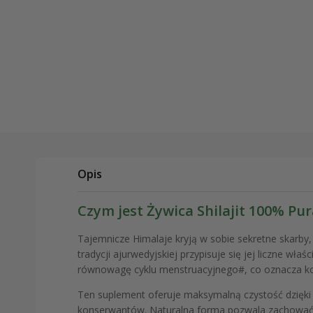
Opis
Czym jest Żywica Shilajit 100% Pu
Tajemnicze Himalaje kryją w sobie sekretne skarby, t
tradycji ajurwedyjskiej przypisuje się jej liczne wł
równowagę cyklu menstruacyjnego#, co oznacza korz
Ten suplement oferuje maksymalną czystość dzięki 
konserwantów. Naturalna forma pozwala zachować p