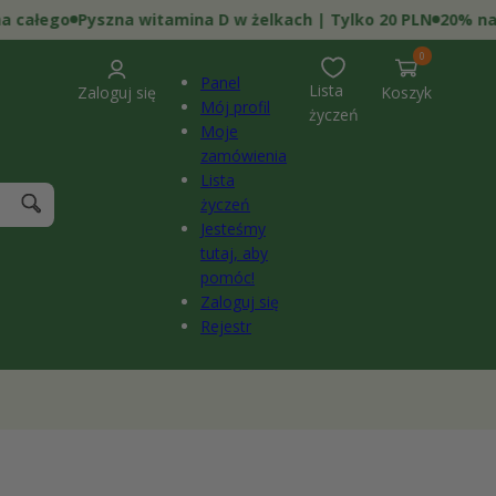
łego
Pyszna witamina D w żelkach | Tylko 20 PLN
20% na wsz
0
pozycje(-
0
i)
Panel
Lista
Zaloguj się
Koszyk
Mój profil
życzeń
Moje
zamówienia
Lista
życzeń
Jesteśmy
tutaj, aby
pomóc!
Zaloguj się
Rejestr