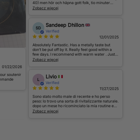
40) men hör och häpna gott folk, tio minuter
efter att jag tog detta mirakelmedel första
Zobacz więcej
gången så ser jag MYCKET bättre. Jag trodde
inte att det var sant först i ärlighetens namn. Jag
vill också poängtera att jag lade det direkt på
Sandeep Dhillon
tungan, väntade tills det hade smält helt och
SD
svalde sedan utan något till. På tom mage. För de
Verified
som tror att jag hittar på kan maila mig på
12/01/2025
fredrik.ahlfort@gmail.com så ska vi prata mer!
Otroligt bra pris på detta preparat också, många
Absolutely Fantastic. Has a metally taste but
tar det dubbla för 30g och denna är på 50g.
don’t be put off by it. Really feel good within a
ALLA borde pröva detta!
few days. I recommend with warm water . Just
let it sit for 10-15
Zobacz więcej
God jul
01/22/2026
pour soutenir
Livio
commande
L
Verified
11/27/2025
Sono stato molto male di recente e ho perso
peso: lo trovo una sorta di rivitalizzante naturale.
dopo un mese ho ricominciato la mia routine ed
andare in bicicletta. Mi ci trovo molto bene,
Zobacz więcej
straconsiglio