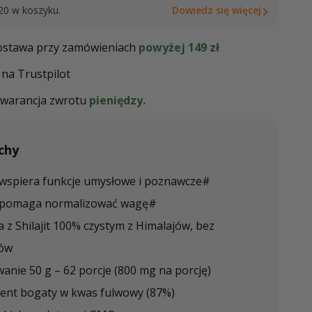
20 w koszyku.
Dowiedz się więcej
stawa przy zamówieniach
powyżej 149 zł
na Trustpilot
warancja zwrotu
pieniędzy.
chy
t wspiera funkcje umysłowe i poznawcze#
it pomaga normalizować wagę#
 z Shilajit 100% czystym z Himalajów, bez
ów
nie 50 g – 62 porcje (800 mg na porcję)
ent bogaty w kwas fulwowy (87%)