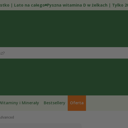
| Lato na całego
Pyszna witamina D w żelkach | Tylko 20 PLN
Witaminy i Minerały
Bestsellery
Oferta
Advanced