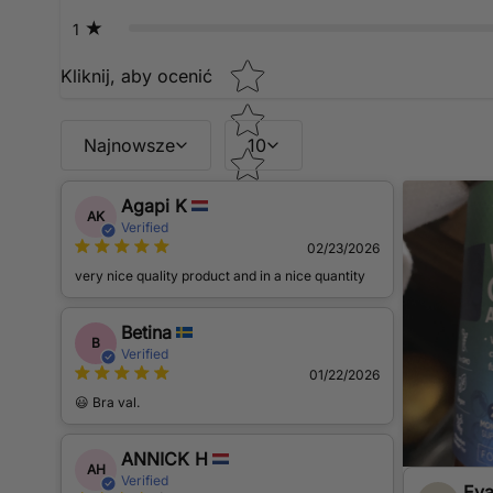
Kapsułki kolagenowe z kwasem hialuronowym odpo
1
Twoją zaufaną marką obecna na rynku od 2006 roku
Star rating
Kliknij, aby ocenić
suplementów i produktów tworzonych z naturalnych 
zaufały już naszej marce i jej produktom wspieraj
Najnowsze
10
Agapi K
AK
Verified
02/23/2026
very nice quality product and in a nice quantity
Betina
B
Verified
01/22/2026
😃 Bra val.
ANNICK H
AH
Verified
Eva