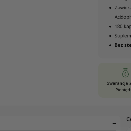
Zawier
Acidoph
180 ka
Suplem
Bez st
Gwarancja 
Pienięd
C