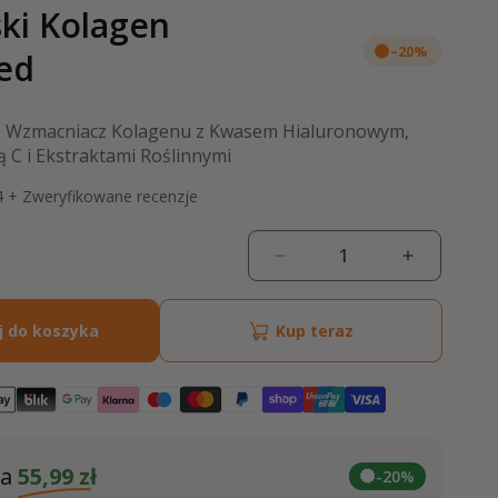
ki Kolagen
–20%
ed
| Wzmacniacz Kolagenu z Kwasem Hialuronowym,
 C i Ekstraktami Roślinnymi
4
+ Zweryfikowane recenzje
Zmniejsz
Zwiększ
a
ilość
ilość
dla
dla
j do koszyka
Kup teraz
Wegański
Wegański
Kolagen
Kolagen
Advanced
Advanced
za
55,99 zł
-20%