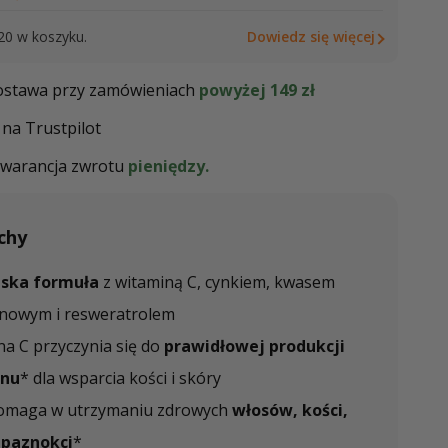
20 w koszyku.
Dowiedz się więcej
stawa przy zamówieniach
powyżej 149 zł
na Trustpilot
warancja zwrotu
pieniędzy.
chy
ska formuła
z witaminą C, cynkiem, kwasem
onowym i resweratrolem
a C przyczynia się do
prawidłowej produkcji
enu
* dla wsparcia kości i skóry
omaga w utrzymaniu zdrowych
włosów, kości,
i paznokci
*