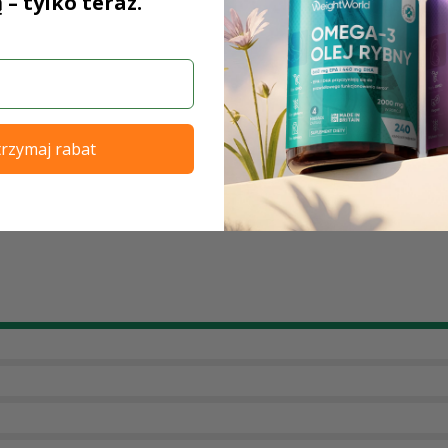
 – tylko teraz.
agenu dla zdrowych naczyń krwionośnych, kości, chrząstek,
rki przed stresem oksydacyjnym*.
ciowy# i pomaga usuwać toksyny#.
rzymaj rabat
ości, włosów, skóry i paznokci*.
gen z Kwasem Hialuronowym?
 spadku produkcji kolagenu związane z wiekiem
enu w swoim organizmie*
kasz odpowiedniego suplementu kolagenowego
olagen w WeightWorld?