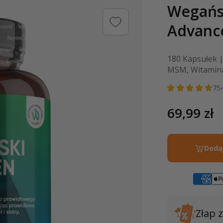
Wegańs
Advanc
180 Kapsułek 
MSM, Witaminą
75
Cena
69,99 zł
regularn
Doda
Złap 