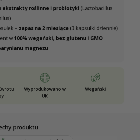
a
ekstrakty roślinne i probiotyki
(Lactobacillus
ilus)
psułek –
zapas na 2 miesiące
(3 kapsułki dziennie)
ent w
100% wegański, bez glutenu i GMO
earynianu magnezu
Zwrotu
Wyprodukowano w
Wegański
zy
UK
echy produktu