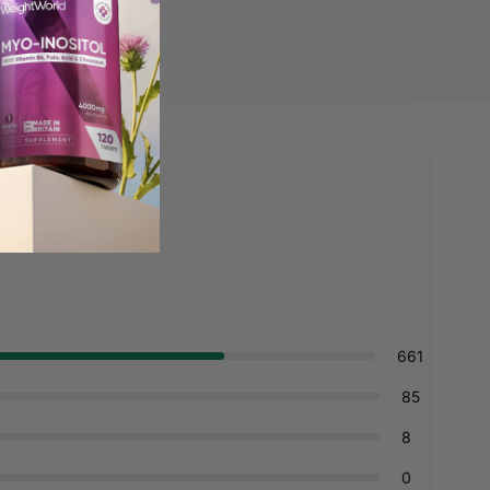
661
85
8
0