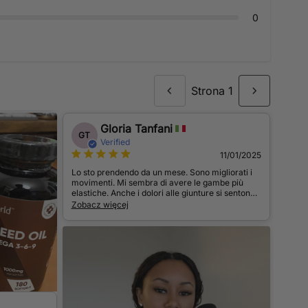
0
Strona 1
Gloria Tanfani
GT
Verified
11/01/2025
Lo sto prendendo da un mese. Sono migliorati i
movimenti. Mi sembra di avere le gambe più
elastiche. Anche i dolori alle giunture si sentono
meno, nonostante l'umidità climatica. A livello di
Zobacz więcej
pelle non riesco a dare ancora un giudizio. Credo
serva più tempo per vedere qualche risultato in
questo senso.