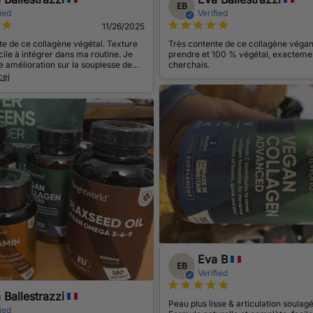
EB
ied
Verified
11/26/2025
ite de ce collagène végétal. Texture
Très contente de ce collagène végan.
cile à intégrer dans ma routine. Je
prendre et 100 % végétal, exactemen
e amélioration sur la souplesse de
cherchais.
es ongles sont plus forts. Formule
cej
 complète, c’est exactement ce que
.
Eva B
EB
Verified
 Ballestrazzi
Peau plus lisse & articulation soulagé
ied