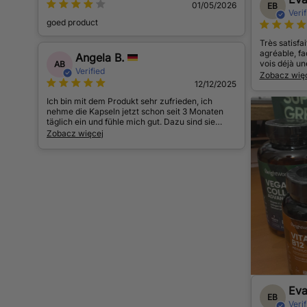
01/05/2026
EB
Verif
goed product
Très satisfa
agréable, fa
Angela B.
vois déjà un
AB
Verified
ma peau et m
Zobacz wię
12/12/2025
naturelle et
je cherchais
Ich bin mit dem Produkt sehr zufrieden, ich
nehme die Kapseln jetzt schon seit 3 Monaten
täglich ein und fühle mich gut. Dazu sind sie
vegan, einfach top!
Zobacz więcej
Eva
EB
Verif