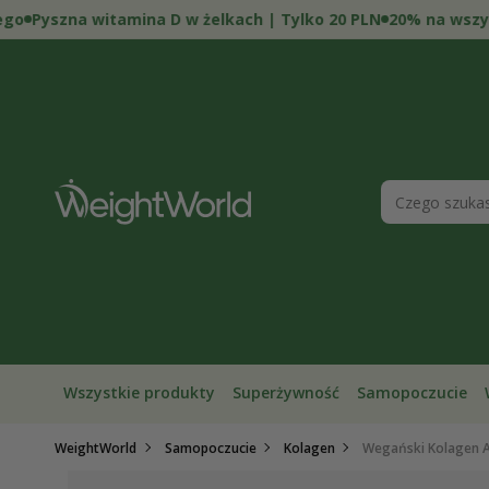
Przejdź
yszna witamina D w żelkach | Tylko 20 PLN
20% na wszystko 
do
treści
Wszystkie produkty
Superżywność
Samopoczucie
Pomiń,
WeightWorld
Samopoczucie
Kolagen
Wegański Kolagen 
aby
przejść