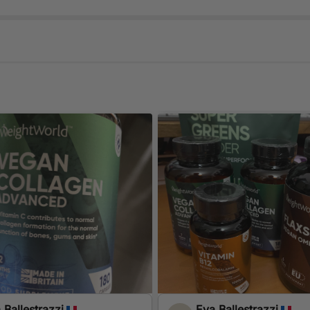
wiednie dla wegan powstały pod marką WeightWorld –
. Ponad 15 lat doświadczenia gwarantuje najwyższą jakość
składników, bez GMO. Tysiące klientów w wielu krajach
ącym samopoczucie.
 Ballestrazzi
Eva Ballestrazzi