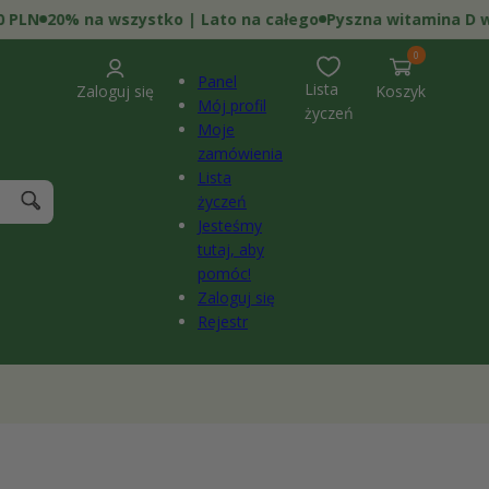
20% na wszystko | Lato na całego
Pyszna witamina D w żelk
0
pozycje(-
0
i)
Panel
Lista
Zaloguj się
Koszyk
Mój profil
życzeń
Moje
zamówienia
Lista
życzeń
Jesteśmy
tutaj, aby
pomóc!
Zaloguj się
Rejestr