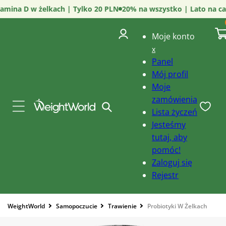
Przejdź
mina D w żelkach | Tylko 20 PLN
20% na wszystko | Lato na cał
do
0
treści
poz
Zaloguj
i)
Kosz
Moje konto
się
x
Panel
Mój profil
Moje
zamówienia
Lista życzeń
Jesteśmy
tutaj, aby
pomóc!
Zaloguj się
Rejestr
Pomiń,
WeightWorld
Samopoczucie
Trawienie
Probiotyki W Żelkach
aby
przejść