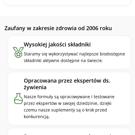
L-askorbinowy), regulatory kwasowości: cytrynian sodu,
kwas cytrynowy i fosforan trójwapniowy, aromaty:
naturalny smak truskawki i wanilii, powłoka żelki: olej
roślinny (zawiera wosk karnauba), barwnik: koncentrat
Zaufany w zakresie zdrowia od 2006 roku
soku z fioletowej marchwi.
Wysokiej jakości składniki
Staramy się wykorzystywać najlepsze biodostępne
składniki aktywne dostępne na świecie.
Opracowana przez ekspertów ds.
żywienia
Nasze formuły są opracowywane i testowane
przez ekspertów w swojej dziedzinie, dzięki
czemu nasze suplementy są o krok przed
konkurencją.