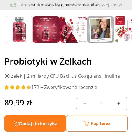
multimedia
Darmowa dostawa przy zamówieniach
Ocena
4.6
by
6,944 na Trustpilot
powyżej 149 zł
1
w
oknie
modalnym
Probiotyki w Żelkach
90 żelek | 2 miliardy CFU Bacillus Coagulans i inulina
172
+ Zweryfikowane recenzje
Cena
89,99 zł
Zmniejsz
Zwięk
regularna
ilość
ilość
dla
dla
Dodaj do koszyka
Kup teraz
Probiotyki
Probi
w
w