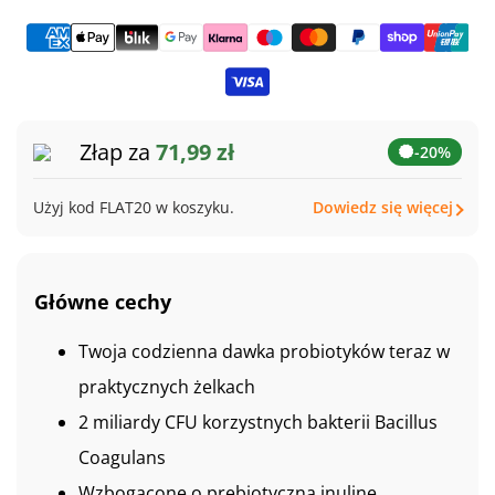
Żelkach
Żelka
Złap za
71,99 zł
-20%
Użyj kod FLAT20 w koszyku.
Dowiedz się więcej
Główne cechy
Twoja codzienna dawka probiotyków teraz w
praktycznych żelkach
2 miliardy CFU korzystnych bakterii Bacillus
Coagulans
Wzbogacone o prebiotyczną inulinę