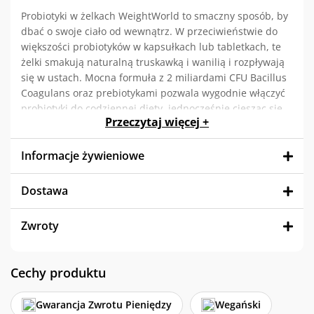
Probiotyki w żelkach WeightWorld to smaczny sposób, by
dbać o swoje ciało od wewnątrz. W przeciwieństwie do
większości probiotyków w kapsułkach lub tabletkach, te
żelki smakują naturalną truskawką i wanilią i rozpływają
się w ustach. Mocna formuła z 2 miliardami CFU Bacillus
Coagulans oraz prebiotykami pozwala wygodnie włączyć
probiotyki do codziennej diety, jednocześnie ciesząc się
Przeczytaj więcej +
pysznym smakiem.
Każde opakowanie zawiera 90 żelek, co wystarcza na 45
Informacje żywieniowe
dni suplementacji (2 żelki dziennie). Suplement jest
wegański, wolny od glutenu i GMO.
Dostawa
Dlaczego warto wybrać Probiotyki w Żelkach
WeightWorld?
Zwroty
Żelki probiotyczne są sygnowane marką WeightWorld –
zaufaną marką obecną na rynku od 2006 roku. Ponad 15
Cechy produktu
lat doświadczenia gwarantuje najwyższą jakość
wszystkich suplementów i produktów, opracowanych z
Gwarancja Zwrotu Pieniędzy
Wegański
naturalnych składników i bez GMO. Tysiące klientów w