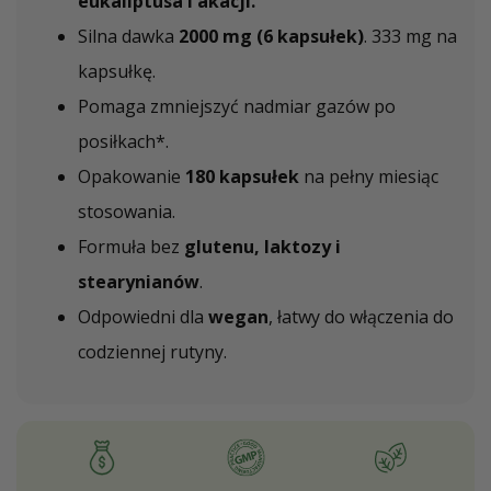
eukaliptusa i akacji.
Silna dawka
2000 mg (6 kapsułek)
. 333 mg na
kapsułkę.
Pomaga zmniejszyć nadmiar gazów po
posiłkach*.
Opakowanie
180 kapsułek
na pełny miesiąc
stosowania.
Formuła bez
glutenu, laktozy i
stearynianów
.
Odpowiedni dla
wegan
, łatwy do włączenia do
codziennej rutyny.