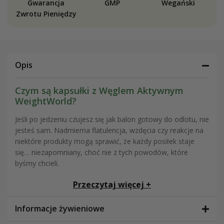
Gwarancja
GMP
Wegański
Zwrotu Pieniędzy
Opis
Czym są kapsułki z Węglem Aktywnym
WeightWorld?
Jeśli po jedzeniu czujesz się jak balon gotowy do odlotu, nie
jesteś sam. Nadmierna flatulencja, wzdęcia czy reakcje na
niektóre produkty mogą sprawić, że każdy posiłek staje
się… niezapomniany, choć nie z tych powodów, które
byśmy chcieli.
Na te dni, kiedy brzuch robi się kapryśny, aktywny węgiel
Przeczytaj więcej +
roślinny może być wsparciem, którego potrzebujesz. Nasz
suplement wytwarzany jest z kory eukaliptusa i akacji —
Informacje żywieniowe
dwóch naturalnych składników, które po specjalnym