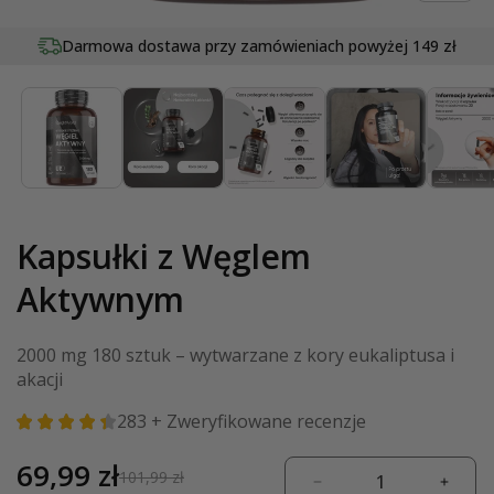
Otwórz
multimedia
Darmowa dostawa przy zamówieniach
20
lat tradycji w dziedzinie wellness
powyżej 149 zł
1
w
oknie
modalnym
Kapsułki z Węglem
Aktywnym
2000 mg 180 sztuk – wytwarzane z kory eukaliptusa i
akacji
283
+ Zweryfikowane recenzje
Cena
69,99 zł
Cena
101,99 zł
Zmniejsz
Zwięk