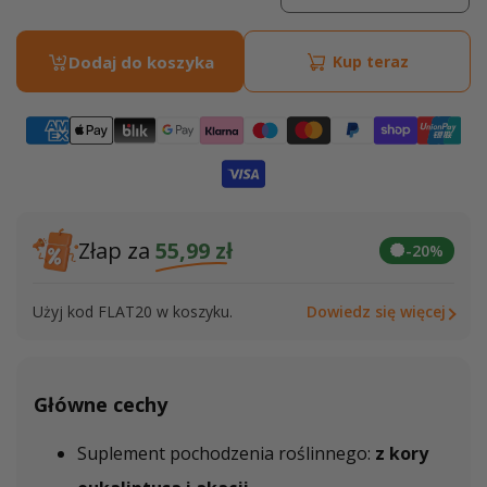
promocyjna
regularna
ilość
ilość
dla
dla
Dodaj do koszyka
Kup teraz
Kapsułki
Kapsu
z
z
Węglem
Węgl
Aktywnym
Akty
Złap za
55,99 zł
-20%
Użyj kod FLAT20 w koszyku.
Dowiedz się więcej
Główne cechy
Suplement pochodzenia roślinnego:
z kory