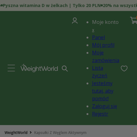
Przejdź
yszna witamina D w żelkach | Tylko 20 PLN
20% na wszystko |
do
treści
0
Zaloguj
poz
Kosz
i)
Moje konto
się
x
Panel
Mój profil
Moje
zamówienia
Lista
życzeń
Jesteśmy
tutaj, aby
pomóc!
Zaloguj się
Rejestr
Pomiń,
WeightWorld
Kapsułki Z Węglem Aktywnym
aby