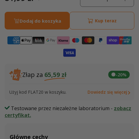
Zmniejsz
Zwięk
promocyjna
regularna
ilość
ilość
dla
dla
Dodaj do koszyka
Kup teraz
Glukozamina,
Gluko
Chondroityna
Chond
i
i
MSM
MSM
Złap za
65,59 zł
-20%
Użyj kod FLAT20 w koszyku.
Dowiedz się więcej
Testowane przez niezależne laboratorium -
zobacz
certyfikat.
Główne cechy