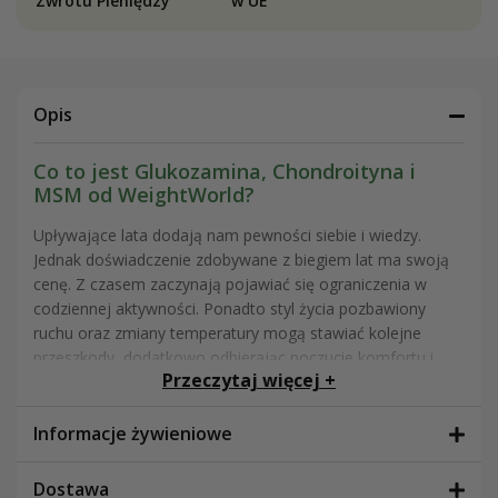
Zwrotu Pieniędzy
w UE
Opis
Co to jest Glukozamina, Chondroityna i
MSM od WeightWorld?
Upływające lata dodają nam pewności siebie i wiedzy.
Jednak doświadczenie zdobywane z biegiem lat ma swoją
cenę. Z czasem zaczynają pojawiać się ograniczenia w
codziennej aktywności. Ponadto styl życia pozbawiony
ruchu oraz zmiany temperatury mogą stawiać kolejne
przeszkody, dodatkowo odbierając poczucie komfortu i
Przeczytaj więcej +
swobody ruchu.
Poznaj nasz suplement
Glukozamina, Chondroityna i
Informacje żywieniowe
MSM
, który łączy właściwości siarczanu glukozaminy i
siarczanu chondroityny z dobroczynnym działaniem MSM
Dostawa
(metylosulfonylometan), naturalnego związku siarki.