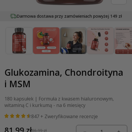
Otwórz
multimedia
Darmowa dostawa przy zamówieniach
20
lat tradycji w dziedzinie wellness
powyżej 149 zł
1
w
oknie
modalnym
Glukozamina, Chondroityna
i MSM
180 kapsułek | Formuła z kwasem hialuronowym,
witaminą C i kurkumą - na 6 miesięcy
847
+ Zweryfikowane recenzje
Cena
81,99 zł
Cena
86,99 zł