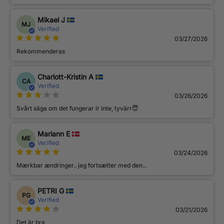
Mikael J
MJ
Verified
03/27/2026
Rekommenderas
Charlott-Kristin A
CA
Verified
03/26/2026
Svårt säga om det fungerar lr inte, tyvärr😇
Mariann E
ME
Verified
03/24/2026
Mærkbar ændringer.. jeg fortsætter med den...
PETRI G
PG
Verified
03/21/2026
Det är bra