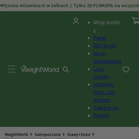
Przejdź
yszna witamina D w żelkach | Tylko 20 PLN
20% na wszystko |
do
0
treści
poz
Zaloguj
i)
Kosz
Moje konto
się
x
Panel
Mój profil
Moje
zamówienia
Lista
życzeń
Jesteśmy
tutaj, aby
pomóc!
Zaloguj się
Rejestr
Pomiń,
WeightWorld
Samopoczucie
Stawy I Kości