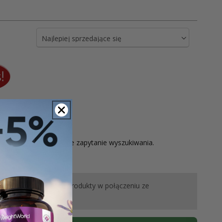
etuj filtr i zmień swoje zapytanie wyszukiwania.
y zawsze stosować te produkty w połączeniu ze