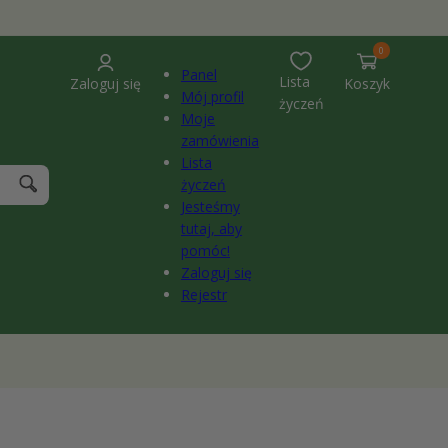
0
pozycje(-
0
i)
Panel
Lista
Zaloguj się
Koszyk
Mój profil
życzeń
Moje
zamówienia
Lista
życzeń
Jesteśmy
tutaj, aby
pomóc!
Zaloguj się
Rejestr