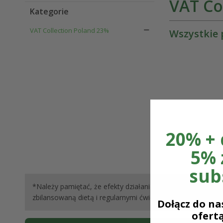
VAT Co
Kategorie
VAT Collection Poland 23%
Wszystkie 
20% +
Wyb
5% 
sub
*Należy pamiętać, że efekty działania naszych produktów 
zbilansowaną dietą i regularnymi ćwiczeniami. Wszystkie op
Dołącz do nas
ofertą