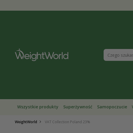
Przejdź
do
treści
Wszystkie produkty
Superżywność
Samopoczucie
WeightWorld
VAT Collection Poland 23%