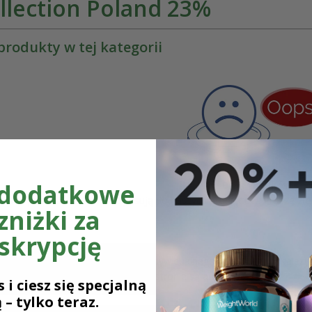
llection Poland 23%
produkty w tej kategorii
 dodatkowe
Brak wyników
rane przez Ciebie filtry nie pasują do naszych produktów. Proszę zres
zniżki za
skrypcję
mogą się różnić w zależności od indywidualnego użytkownika. Należ
inie klientów zamieszczone na tej stronie są autentyczne.
 i ciesz się specjalną
 – tylko teraz.