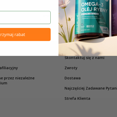
rzymaj rabat
CJE O FIRMIE
POMOC
Skontaktuj się z nami
filiacyjny
Zwroty
e przez niezależne
Dostawa
rium
Najczęściej Zadawane Pytan
Strefa Klienta