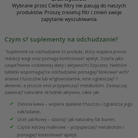
Wybrane przez Ciebie filtry nie pasują do naszych
produktów. Proszę zresetuj filtr i zmień swoje
zapytanie wyszukiwania.
Czym s? suplementy na odchudzanie?
"Suplement na odchudzanie to produkt, który wspiera proces
redukcji wagi oraz pomaga kontrolowa? apetyt. Dzia?a jako
uzupe?nienie codziennej diety i aktywno?ci fizycznej. Niektóre
tabletki wspomagaj?ce odchudzanie pomagaj? blokowa? wch?
anianie t?uszczów lub w?glowodanów, inne ograniczaj? ?
aknienie, a jeszcze inne przyspieszaj? metabolizm. Zazwyczaj
zawieraj? naturalne sk?adniki aktywne, takie jak:
Zielona kawa – wspiera spalanie t?uszczu i ogranicza jego
odk?adanie,
Ocet jab?kowy – dzia?aj? jak naturalny fat burner,
Czyste ketony malinowe – przyspieszaj? metabolizm i
pomagaj? kontrolowa? apetyt.