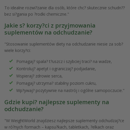
To idealne rozwi?zanie dla osób, które chc? skutecznie schudn??
bez si?gania po ?rodki chemiczne."
Jakie s? korzy?ci z przyjmowania
suplementów na odchudzanie?
"Stosowanie suplementów diety na odchudzanie niesie za sob?
wiele korzy?ci:
Pomagaj? spala? t?uszcz i szybciej traci? na wadze,
Kontroluj? apetyt i ograniczaj? podjadanie,
Wspieraj? zdrowie serca,
Pomagaj? utrzyma? stabilny poziom cukru,
Wp?ywaj? pozytywnie na nastrój i ogólne samopoczucie."
Gdzie kupi? najlepsze suplementy na
odchudzanie?
"W WeightWorld znajdziesz najlepsze suplementy odchudzaj?ce
w ró?nych formach – kapsu?kach, tabletkach, ?elkach oraz