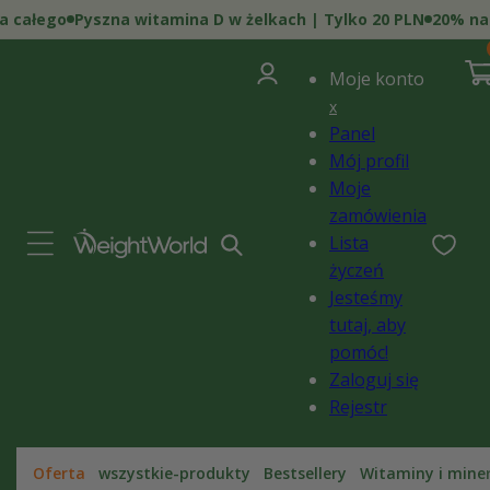
Przejdź
 całego
Pyszna witamina D w żelkach | Tylko 20 PLN
20% na 
do
0
treści
poz
Zaloguj
i)
Kosz
Moje konto
się
x
Panel
Mój profil
Moje
zamówienia
Lista
życzeń
Jesteśmy
tutaj, aby
pomóc!
Zaloguj się
Rejestr
Oferta
wszystkie-produkty
Bestsellery
Witaminy i mine